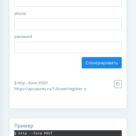
phone
password
Сгенерировать
$
http --form POST
https://api.saures.ru/1.0/user/register -v
Пример
$ http --form POST