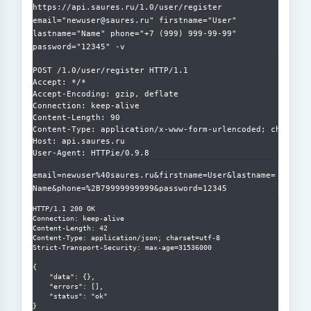
https://api.saures.ru/1.0/user/register
email="newuser@saures.ru" firstname="User"
lastname="Name" phone="+7 (999) 999-99-99"
password="12345" -v
POST /1.0/user/register HTTP/1.1

Accept: */*

Accept-Encoding: gzip, deflate

Connection: keep-alive

Content-Length: 90

Content-Type: application/x-www-form-urlencoded; charset=u
Host: api.saures.ru

email=newuser%40saures.ru&firstname=User&lastname=
Name&phone=%2B79999999999&password=12345
HTTP/1.1 200 OK

Connection: keep-alive

Content-Length: 42

Content-Type: application/json; charset=utf-8

Strict-Transport-Security: max-age=31536000

{

    "data": {},

    "errors": [],

    "status": "ok"
