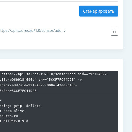
Сгенерировать
ttps://api.saures.ru/1.0/sensor/add -v
 https://api.saures.ru/1.0/sensor/add sid=="92104027-
b18b-b06b918f696d" sn=="5CCF7FC44D2E" -v
ensor/add?sid=92104027-908a-43dd-b18b-
6d&sn=5CCF7FC44D2E


oding: gzip, deflate

: keep-alive

saures.ru

: HTTPie/0.9.8
