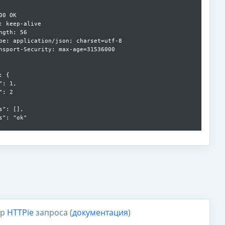
00 OK

: keep-alive

ngth: 56

pe: application/json; charset=utf-8

nsport-Security: max-age=31536000

 {

": 1,

": 2

s": [],

s": "ok"

ор
HTTPie
запроса (
документация
)