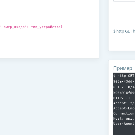
"номер_входа": тип_устройства}
$
http GET h
Пример
$ http GET
908a-43dd-
GET /1.0/s
b06b918f69
HTTP/1.1

Accept: */*
Accept-Enc
Connection
Host: api.
User-Agent