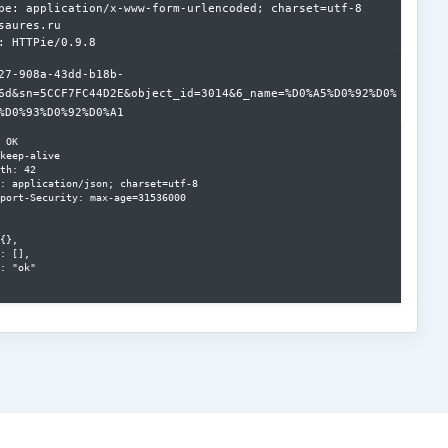
pe: application/x-www-form-urlencoded; charset=utf-8

saures.ru

27-908a-43dd-b18b-
6d&sn=5CCF7FC44D2E&object_id=3014&6_name=%D0%A5%D0%92%D0%
%D0%93%D0%92%D0%A1
 OK

keep-alive

th: 42

: application/json; charset=utf-8

port-Security: max-age=31536000

{},

: [],

: "ok"
