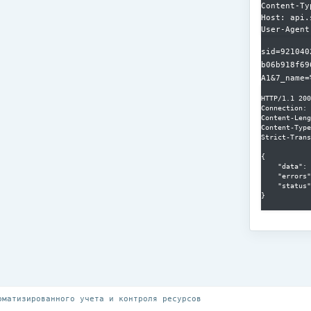
Content-Ty
Host: api.
sid=921040
b06b918f69
A1&7_name=
HTTP/1.1 200
Connection: 
Content-Leng
Content-Type
Strict-Trans
{

    "data": 
    "errors"
    "status"
}

оматизированного учета и контроля ресурсов