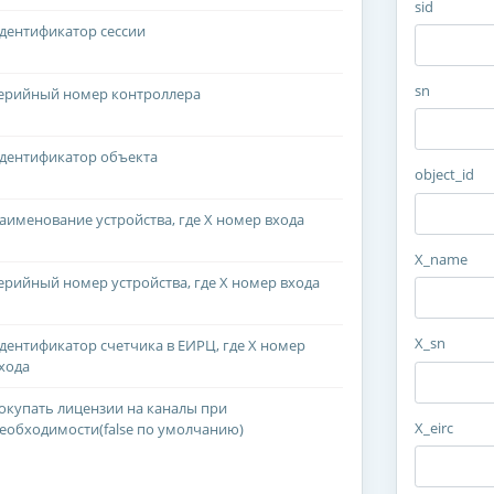
sid
дентификатор сессии
sn
ерийный номер контроллера
дентификатор объекта
object_id
аименование устройства, где X номер входа
X_name
ерийный номер устройства, где X номер входа
X_sn
дентификатор счетчика в ЕИРЦ, где X номер
хода
окупать лицензии на каналы при
X_eirc
еобходимости(false по умолчанию)