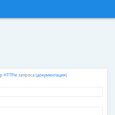
ор
HTTPie
запроса (
документация
)