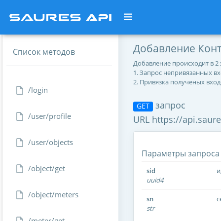
Добавление Конт
Список методов
Добавление происходит в 2 
1. Запрос непривязанных в
2. Привязка полученых вхо
/login
запрос
GET
/user/profile
URL https://api.saur
/user/objects
Параметры запроса
/object/get
sid
и
uuid4
/object/meters
sn
с
str
/meter/get