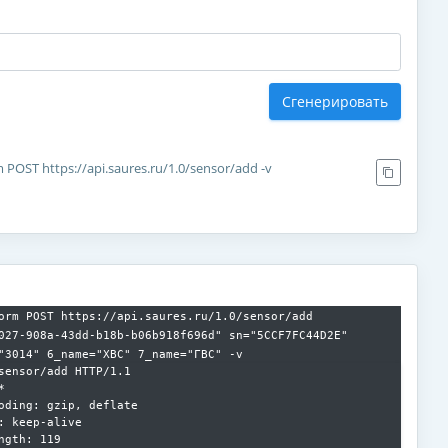
Сгенерировать
m POST https://api.saures.ru/1.0/sensor/add -v
orm POST https://api.saures.ru/1.0/sensor/add
027-908a-43dd-b18b-b06b918f696d" sn="5CCF7FC44D2E"
"3014" 6_name="ХВС" 7_name="ГВС" -v
sensor/add HTTP/1.1



oding: gzip, deflate

: keep-alive

ngth: 119
