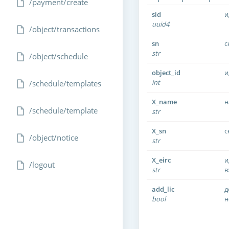
/payment/create
sid
и
uuid4
/object/transactions
sn
с
str
/object/schedule
object_id
и
int
/schedule/templates
X_name
н
/schedule/template
str
X_sn
с
/object/notice
str
X_eirc
и
/logout
str
в
add_lic
д
bool
н