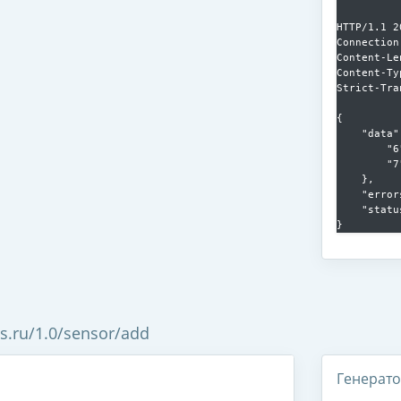
HTTP/1.1 2
Connection
Content-Le
Content-Ty
Strict-Tra
{

    "data":
        "6
        "7
    },

    "error
    "statu
es.ru/1.0/sensor/add
Генерат