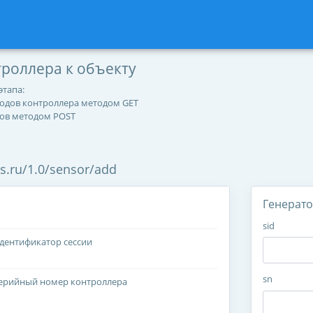
роллера к объекту
этапа:
ходов контроллера методом GET
дов методом POST
es.ru/1.0/sensor/add
Генерат
sid
дентификатор сессии
sn
ерийный номер контроллера