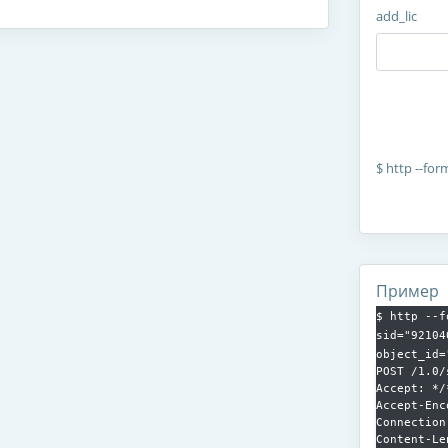
add_lic
$
http --for
Пример
$ http --f
sid="92104
object_id=
POST /1.0/
Accept: */*
Accept-Enc
Connection
Content-Le