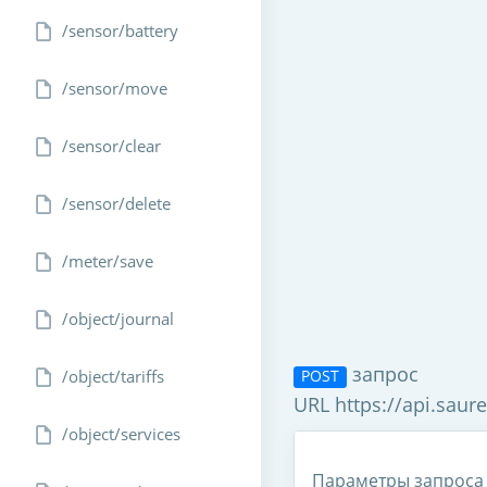
/sensor/battery
/sensor/move
/sensor/clear
/sensor/delete
/meter/save
/object/journal
запрос
/object/tariffs
POST
URL https://api.saur
/object/services
Параметры запроса